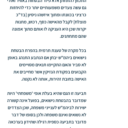
התכוון להתחתן אלא פיזר הבטחות באוויר ואולי 
גם עשה צעדים משמעותיים יותר כדי להיחזות 
כרציני בכוונתו ומתוך איזשהו ניסיון [בד"כ 
מוצלח] לקבל מהאישה כסף, רכוש, מתנות 
יקרות שכן היא העניקה לו אותם מתוך אמונה 
שהם מתחתנים.
בכל מקרה של טענת תרמית בהפרת הבטחת 
נישואים ביהמ"ש יבחן אם הנתבע התנהג באופן 
לא סביר והאם התקיימו תנאים מסויימים 
הקבועים בפקודת הנזיקין אשר מחייבים את 
האישה בחובת זהירות, אותה לא נקטה.
תביעה זו הגם שהיא בעלת אופי 'משפחתי' היות 
שמדובר בהבטחת נישואים, בפועל אינה קשורה 
ישירות לביהמ"ש לענייני משפחה, שכן הצדדים 
לא נשואים ואינם משפחה ולכן בסופו של דבר 
מדובר בתביעה כספית רגילה שתידון בערכאה 