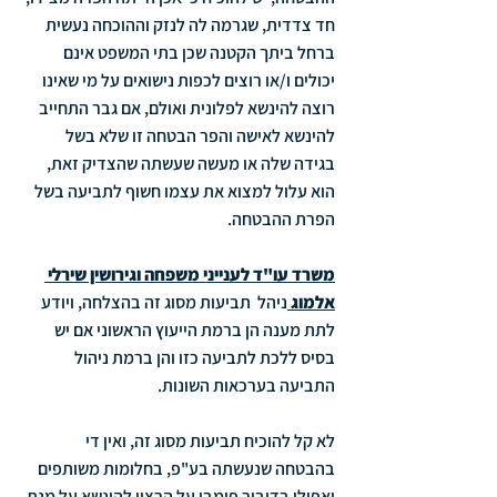
חד צדדית, שגרמה לה לנזק וההוכחה נעשית 
ברחל ביתך הקטנה שכן בתי המשפט אינם 
יכולים ו/או רוצים לכפות נישואים על מי שאינו 
רוצה להינשא לפלונית ואולם, אם גבר התחייב 
להינשא לאישה והפר הבטחה זו שלא בשל 
בגידה שלה או מעשה שעשתה שהצדיק זאת, 
הוא עלול למצוא את עצמו חשוף לתביעה בשל 
הפרת ההבטחה.
משרד עו"ד לענייני משפחה וגירושין שירלי 
אלמוג 
ניהל  תביעות מסוג זה בהצלחה, ויודע 
לתת מענה הן ברמת הייעוץ הראשוני אם יש 
בסיס ללכת לתביעה כזו והן ברמת ניהול 
התביעה בערכאות השונות.
לא קל להוכיח תביעות מסוג זה, ואין די 
בהבטחה שנעשתה בע"פ, בחלומות משותפים 
ואפילו בדיבור פומבי על הרצון להינשא על מנת 