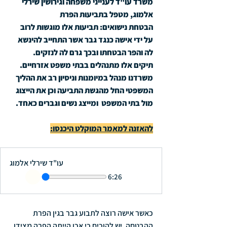
משרד עו"ד לענייני משפחה וגירושין שירלי 
אלמוג, מטפל בתביעות הפרת 
הבטחת נישואים: תביעות אלו מוגשות לרוב 
על ידי אישה כנגד גבר אשר התחייב להינשא 
לה והפר הבטחתו ובכך גרם לה לנזקים.
תיקים אלו מתנהלים בבתי משפט אזרחיים. 
משרדנו מנהל במיומנות וניסיון רב את ההליך 
המשפטי החל מהגשת התביעה וכן את הייצוג 
מול בתי המשפט  ומייצג נשים וגברים כאחד.
להאזנה למאמר המוקלט היכנסו:
עו"ד שירלי אלמוג
6:26
כאשר אישה רוצה לתבוע גבר בגין הפרת 
ההבטחה, יש להוכיח כי אכן הייתה הפרה מצידו, 