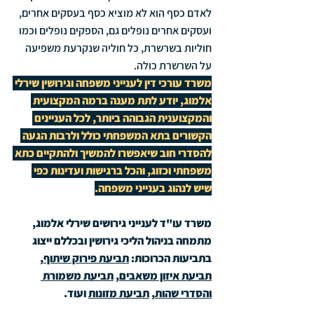
לאדם כסף הוא לא מוציא כסף בעסקים אחרים, 
ועסקים אחרים נופלים גם, הספקים נופלים וכמו 
חוליות בשרשרת, כל חוליה שנקרעת משפיעה 
על השרשרת כולה.
משרד עורכי דין לענייני משפחה וגירושין שירלי 
אלמוג, יודע לתת מענה ברמה המקצועית 
והמקצוענית הגבוהה ביותר, לכל העניינים 
הקשורים בתא המשפחתי כולל ולרבות הגעה 
להסדרי חוב שיאפשרו להמשיך ולהתקיים כתא 
משפחתי וכזוג, והכל ברגישות ועדינות כפי 
שיש לנהוג בענייני משפחה.
משרד עו"ד לענייני גירושים שירלי אלמוג, 
מתמחה בניהול הליכי גירושין ובכללם ייצוג 
בתביעות הכרוכות: 
תביעת פירוק שיתוף
, 
תביעת איזון משאבים
, 
תביעת משמורת 
והסדרי שהות
, 
תביעת מזונות
 ועוד.