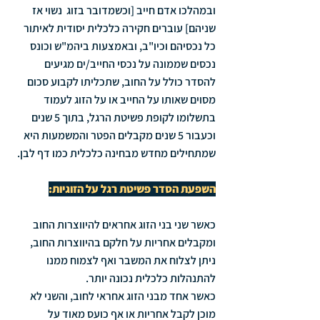
ובמהלכו אדם חייב [וכשמדובר בזוג  נשוי אז 
שניהם] עוברים חקירה כלכלית יסודית לאיתור 
כל נכסיהם וכיו"ב, ובאמצעות ביהמ"ש וכונס 
נכסים שממונה על נכסי החייב/ים מגיעים 
להסדר כולל על החוב, שתכליתו לקבוע סכום 
מסוים שאותו על החייב או על הזוג לעמוד 
בתשלומו לקופת פשיטת הרגל, בתוך 5 שנים 
וכעבור 5 שנים מקבלים הפטר והמשמעות היא 
שמתחילים מחדש מבחינה כלכלית כמו דף לבן.
השפעת הסדר פשיטת רגל על הזוגיות:
כאשר שני בני הזוג אחראים להיווצרות החוב 
ומקבלים אחריות על חלקם בהיווצרות החוב, 
ניתן לצלוח את המשבר ואף לצמוח ממנו 
להתנהלות כלכלית נכונה יותר.
כאשר אחד מבני הזוג אחראי לחוב, והשני לא 
מוכן לקבל אחריות או אף כועס מאוד על 