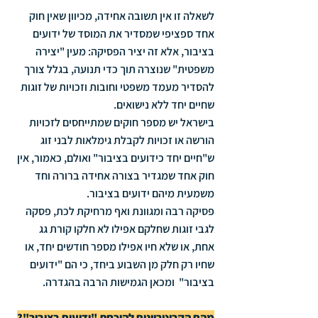
לשאלה זו אין תשובה אחידה, מכיוון שאין חוק 
אחד ספציפי שמסדיר את המוסד של ידועים 
בציבור, אלא זה יציר הפסיקה: מעין "יצירה 
משפטית" שנוצרה תוך כדי תנועה, בגלל צורך 
להסדיר מעמד משפטי וחובות וזכויות של זוגות 
שחיים יחד ללא נישואים. 
בישראל יש מספר חוקים שמתייחסים לזכויות 
הורשה או זכויות לקבלת גימלאות לבני זוג 
ש"חיים יחד כידועים בציבור" ואולם, כאמור, אין 
חוק אחד שמגדיר בצורה אחידה ברורה וחד 
משמעית מיהם ידועים בציבור.
פסיקה רבה ומגוונת ואף מרחיקת לכת, פסקה 
לגבי זוגות שחלקם אפילו לא חלקו קורת גג 
אחת, או שלא חיו אפילו מספר חודשים יחד, או 
שחיו רק חלק מן השבוע ביחד, כי הם "ידועים 
בציבור"  ומכאן הגמישות הרבה בהגדרה.
מהם הקריטריונים להוכחת "ידועים בציבור"?