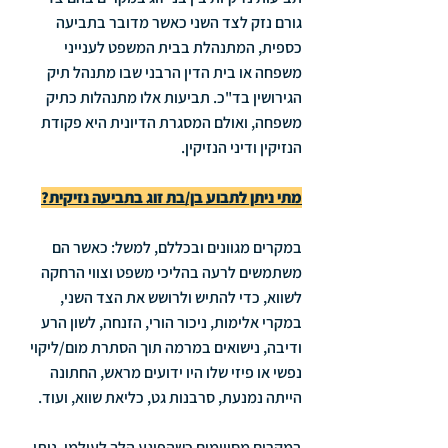
גורם נזק לצד השני כאשר מדובר בתביעה 
כספית, המתנהלת בבית המשפט לענייני 
משפחה או בית הדין הרבני שבו מתנהל תיק 
הגירושין בד"כ. תביעות אלו מתנהלות כתיק 
משפחה, ואולם המסגרת הדיונית היא פקודת 
הנזיקין ודיני הנזיקין.
מתי ניתן לתבוע בן/בת זוג בתביעה נזיקית?
במקרים מגוונים ובכללם, למשל: כאשר הם 
משתמשים לרעה בהליכי משפט וצווי הרחקה 
לשווא, כדי להתיש ולרושש את הצד השני, 
במקרי אלימות, ניכור הורי, הזנחה, לשון הרע 
ודיבה, נישואים במרמה תוך הסתרת מום/ליקוי 
נפשי או פיזי שלו היו ידועים מראש, החתונה 
הייתה נמנעת, סרבנות גט, כליאת שווא, ועוד.
במקרים מסויימים כשהפוגע הלך לעולמו, ניתן 