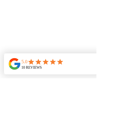
הקשר בין חובות לפירוק התא
המשפחתי
בימים הקשים שבהם אנו מצויים, ימי
מלחמה כאשר אין אופק של סיום
הלחימה או הבנה לאן פנינו מועדות,
דבר אחד ברור: האזרח הקטן משלם