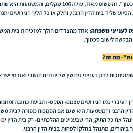
ומגיש "בקשה לישוב סכסוך". זה פשוט מאוד, עולה 106 שקלים, והמש
סיוע שליד בית הדין הרבני, וחלק או כל הליך הגירושים יתנה
ט לענייני משפחה:
 אחד מהצדדים הולך למזכירות בית המשפט
הבקשה לישוב סכסוך.
ות"- מה זה?
2 ערכאות שמוסמכות לדון בענייני גירושין של יהודים תושבי ואזרחי י
ן העיברי כמו הגירושים עצמם- הטקס- ותביעת כתובה ומזונו
דין הרבני והמשמעות היא שגם אם הסמכות מסורה לבית משפט
ל את כל התיק, הרי שבעניינים ההלכתיים- רק בית הדין יכול 
 ביהודים, מתנהל בחלקו לפחות בבית הדין הרבני.