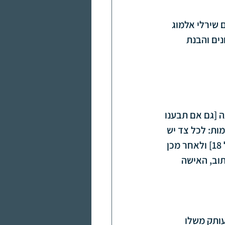
 שירלי אלמוג 
ים והבנת 
 [גם אם תבענו 
ות: לכל צד יש 
עד שמעיד על שמו ושם הוריו של הצד המתגרש [זה יכול להיות גבר או אישה מעל גיל 18] ולאחר מכן 
וב, האישה 
ותק משלו 