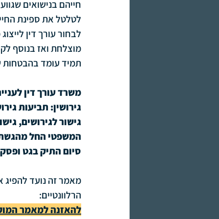
חייהם בנישואים שגווע
הליכים בבית דין רבני
הלי
לטלטל את ספינת החיים
לבחור עורך דין לייצוג
מוצלחת ואז בנוסף לק
תמיד עומד בהבטחות של
משרד עורך דין לעניי
גירושין: תביעות גירו
גישור לגירושים, גישו
המשפטי החל מהגשת בק
סיום התיק בגט ופסקי 
מאמר זה נועד להפיג א
הרלוונטיים:
להאזנה למאמר המוקל