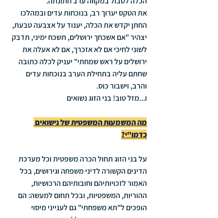
הכלה לטבול במקווה ערב חתונתה.
את הטקס יערוך רב, בנוכחות עדים ובמהלכו 
החתן יקדש את הכלה, יענוד על אצבעה טבעת, 
יצהיר "אם אשכחך ירושלים, תשכח ימיני, תדבק 
לשוני לחיכי אם לא אזכרך, אם לא אעלה את 
ירושלים על ראש שמחתי" יעניק לכלה כתובה 
שחתם עליה בתחילת הערב בנוכחות עדים 
והרב, וישבור כוס.
ו...מזל טוב! בני הזוג נשואים
מה המשמעות המשפטית של נישואים 
כדמו"י?
על בני הזוג תחול הכרה משפטית וכל מערכת 
הדינים הקשורה לדיני משפחה וגירושים, בכל 
האמור לזכויותיהם וחובותיהם הרכושיות, 
ההוריות, המשפטיות, ובכל תחום למעשה: הם 
הופכים ל"תא משפחתי" גם לענייני מיסוי 