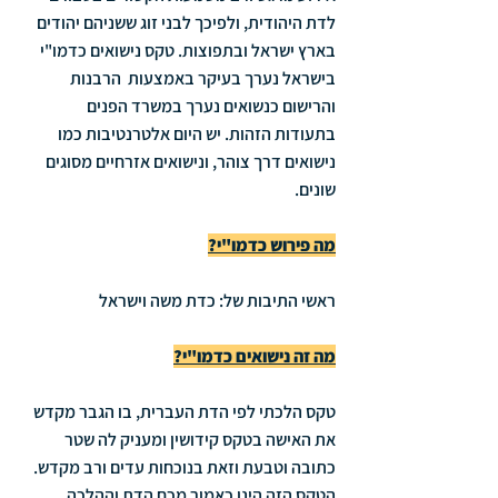
לדת היהודית, ולפיכך לבני זוג ששניהם יהודים 
בארץ ישראל ובתפוצות. טקס נישואים כדמו"י 
בישראל נערך בעיקר באמצעות  הרבנות 
והרישום כנשואים נערך במשרד הפנים 
בתעודות הזהות. יש היום אלטרנטיבות כמו 
נישואים דרך צוהר, ונישואים אזרחיים מסוגים 
שונים.
מה פירוש כדמו"י?
ראשי התיבות של: כדת משה וישראל 
מה זה נישואים כדמו"י?
טקס הלכתי לפי הדת העברית, בו הגבר מקדש 
את האישה בטקס קידושין ומעניק לה שטר 
כתובה וטבעת וזאת בנוכחות עדים ורב מקדש.
הטקס הזה הינו כאמור מכח הדת וההלכה 