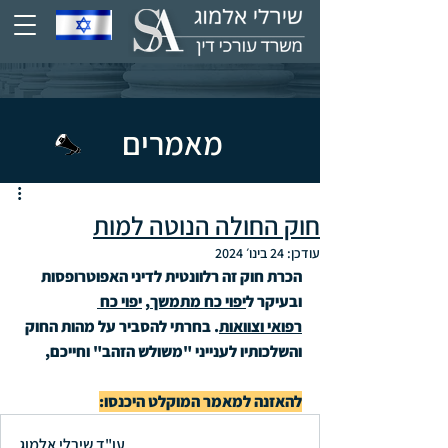
מאמרים
חוק החולה הנוטה למות
עודכן:
24 בינו׳ 2024
הכרת חוק זה רלוונטית לדיני האפוטרופסות 
ובעיקר ל
יפוי כח מתמשך
, 
יפוי כח 
רפואי
וצוואות
. בחרתי להסביר על מהות החוק 
והשלכותיו לענייני "משולש הזהב" וחייכם,
להאזנה למאמר המוקלט היכנסו:
עו"ד שירלי אלמוג