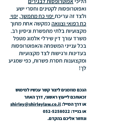
הליכי 
אפוטרופסות לבגירים
ואפוטרופסות לקטינים וחסרי ישע 
ולצד זה עריכת
 יפוי כח מתמשך
, 
יפוי 
כח רפואי
וצוואה
 כמקשה אחת מתוך 
מקצועיות בלתי מתפשרת וניסיון רב. 
משרד עורך דין שירלי אלמוג מטפל 
בכל ענייני המשפחה והאפוטרופסות 
בעדינות ורגישות לצד מקצועיות 
ומקצוענות חסרת פשרות, כפי שמגיע 
לך!
הנכם מוזמנים ליצור קשר עכשיו למימוש 
זכאותכם לייעוץ ראשוני, דרך האתר
או דרך המייל: 
shirley@shirleylaw.co.il
או בנייד: 052-5258022
ונחזור אליכם בהקדם.