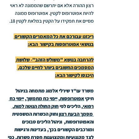
רצון ההורה אלא אם יתרשם שהממונה לא ראוי 
להיות אפוטרופוס לקטין. אפוטרופוס ממונה 
מסיים את תפקידו על הקטין במלאת לקטין 18.
ריכזנו עבורכם את כל המאמרים הקשורים 
בנושאי אפוטרופסות בקישור  הבא:
להרחבה בנושא "משולש הזהב"- שלושת 
המסמכים החשובים ביותר לחיים שלכם, 
היכנסו לקישור הבא:
משרד עו"ד שירלי אלמוג מתמחה בניהול 
תיקי 
אפוטרופסות
, 
ייפוי כח מתמשך
, 
ייפוי כח 
רפואי
, הליכים לפי 
חוק החולה הנוטה למות
, 
מסמך הבעת רצון 
וחוק הכשרות המשפטית 
והאפוטרופסות,  וניהול הליכים סבוכים 
ומורכבים הקשורים בכך, בעדינות ורגישות 
לצד מקצועיות ומקצוענות חסרת פשרות, כפי 